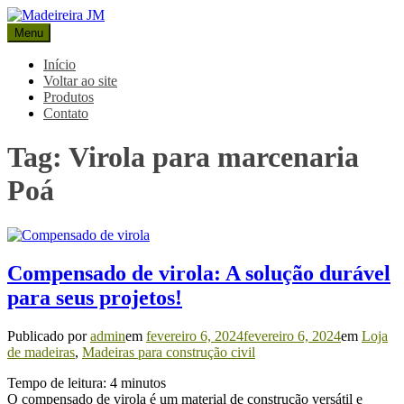
Pular
para
Menu
Madeireira JM
Blog Madeireira JM
o
conteúdo
Início
Voltar ao site
Produtos
Contato
Tag:
Virola para marcenaria
Poá
Compensado de virola: A solução durável
para seus projetos!
Publicado por
admin
em
fevereiro 6, 2024
fevereiro 6, 2024
em
Loja
de madeiras
,
Madeiras para construção civil
Tempo de leitura:
4
minutos
O compensado de virola é um material de construção versátil e