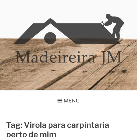
Pular
para
o
conteúdo
MADEIREIRA JM
Blog Madeireira JM
MENU
Tag:
Virola para carpintaria
perto de mim