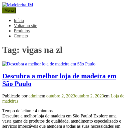
Pular
para
Menu
Madeireira JM
Blog Madeireira JM
o
conteúdo
Início
Voltar ao site
Produtos
Contato
Tag:
vigas na zl
Descubra a melhor loja de madeira em
São Paulo
Publicado por
admin
em
outubro 2, 2023
outubro 2, 2023
em
Loja de
madeiras
Tempo de leitura:
4
minutos
Descubra a melhor loja de madeira em São Paulo! Explore uma
vasta gama de produtos de qualidade, atendimento especializado e
serviços impecáveis que atendem a todas as suas necessidades em