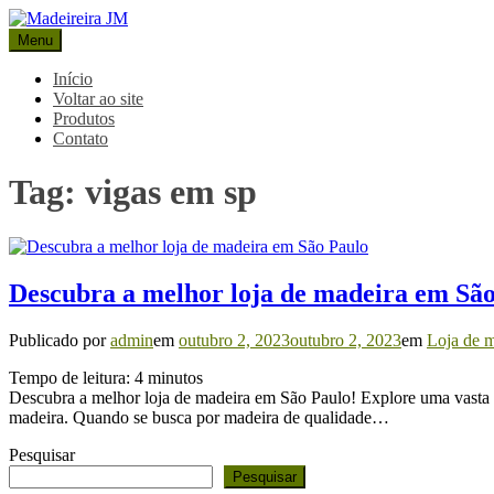
Pular
para
Menu
Madeireira JM
Blog Madeireira JM
o
conteúdo
Início
Voltar ao site
Produtos
Contato
Tag:
vigas em sp
Descubra a melhor loja de madeira em Sã
Publicado por
admin
em
outubro 2, 2023
outubro 2, 2023
em
Loja de m
Tempo de leitura:
4
minutos
Descubra a melhor loja de madeira em São Paulo! Explore uma vasta g
madeira. Quando se busca por madeira de qualidade…
Pesquisar
Pesquisar