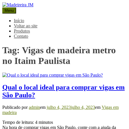
Pular
para
Menu
Madeireira JM
Blog Madeireira JM
o
conteúdo
Início
Voltar ao site
Produtos
Contato
Tag:
Vigas de madeira metro
no Itaim Paulista
Qual o local ideal para comprar vigas em
São Paulo?
Publicado por
admin
em
julho 4, 2023
julho 4, 2023
em
Vigas em
madeira
Tempo de leitura:
4
minutos
Na hora de comprar vigas em São Paulo, conte com a ajuda da