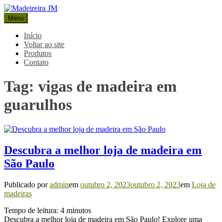
Pular
para
Menu
Madeireira JM
Blog Madeireira JM
o
conteúdo
Início
Voltar ao site
Produtos
Contato
Tag:
vigas de madeira em
guarulhos
Descubra a melhor loja de madeira em
São Paulo
Publicado por
admin
em
outubro 2, 2023
outubro 2, 2023
em
Loja de
madeiras
Tempo de leitura:
4
minutos
Descubra a melhor loja de madeira em São Paulo! Explore uma