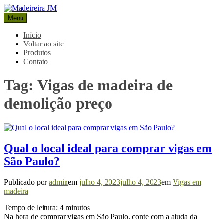
Pular
para
Menu
Madeireira JM
Blog Madeireira JM
o
conteúdo
Início
Voltar ao site
Produtos
Contato
Tag:
Vigas de madeira de
demolição preço
Qual o local ideal para comprar vigas em
São Paulo?
Publicado por
admin
em
julho 4, 2023
julho 4, 2023
em
Vigas em
madeira
Tempo de leitura:
4
minutos
Na hora de comprar vigas em São Paulo, conte com a ajuda da