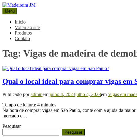
Pular
para
Menu
Madeireira JM
Blog Madeireira JM
o
conteúdo
Início
Voltar ao site
Produtos
Contato
Tag:
Vigas de madeira de demol
Qual o local ideal para comprar vigas em 
Publicado por
admin
em
julho 4, 2023
julho 4, 2023
em
Vigas em made
Tempo de leitura:
4
minutos
Na hora de comprar vigas em São Paulo, conte com a ajuda da maior 
mercado e…
Pesquisar
Pesquisar