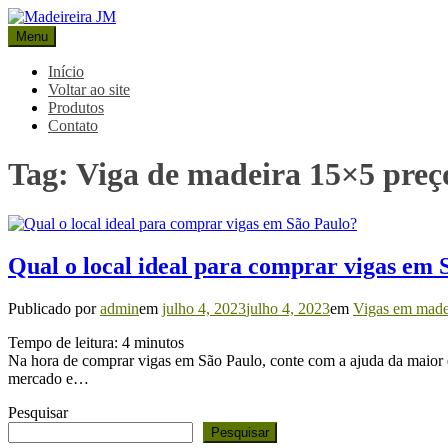
Pular
para
Menu
Madeireira JM
Blog Madeireira JM
o
conteúdo
Início
Voltar ao site
Produtos
Contato
Tag:
Viga de madeira 15×5 preço
Qual o local ideal para comprar vigas em 
Publicado por
admin
em
julho 4, 2023
julho 4, 2023
em
Vigas em made
Tempo de leitura:
4
minutos
Na hora de comprar vigas em São Paulo, conte com a ajuda da maior 
mercado e…
Pesquisar
Pesquisar