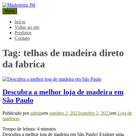
Pular
para
Menu
Madeireira JM
Blog Madeireira JM
o
conteúdo
Início
Voltar ao site
Produtos
Contato
Tag:
telhas de madeira direto
da fabrica
Descubra a melhor loja de madeira em
São Paulo
Publicado por
admin
em
outubro 2, 2023
outubro 2, 2023
em
Loja de
madeiras
Tempo de leitura:
4
minutos
Descubra a melhor loja de madeira em São Paulo! Explore uma