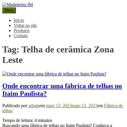
Pular
para
Menu
Madeireira JM
Blog Madeireira JM
o
conteúdo
Início
Voltar ao site
Produtos
Contato
Tag:
Telha de cerâmica Zona
Leste
Onde encontrar uma fábrica de telhas no
Itaim Paulista?
Publicado por
admin
em
maio 12, 2023
maio 12, 2023
em
Fábrica de
telhas
Tempo de leitura:
4
minutos
Buscando uma fábrica de telhas no Itaim Paulista? Conheça a