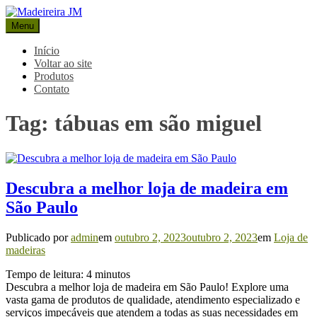
Pular
para
Menu
Madeireira JM
Blog Madeireira JM
o
conteúdo
Início
Voltar ao site
Produtos
Contato
Tag:
tábuas em são miguel
Descubra a melhor loja de madeira em
São Paulo
Publicado por
admin
em
outubro 2, 2023
outubro 2, 2023
em
Loja de
madeiras
Tempo de leitura:
4
minutos
Descubra a melhor loja de madeira em São Paulo! Explore uma
vasta gama de produtos de qualidade, atendimento especializado e
serviços impecáveis que atendem a todas as suas necessidades em