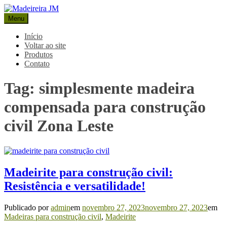
Pular
para
Menu
Madeireira JM
Blog Madeireira JM
o
conteúdo
Início
Voltar ao site
Produtos
Contato
Tag:
simplesmente madeira
compensada para construção
civil Zona Leste
Madeirite para construção civil:
Resistência e versatilidade!
Publicado por
admin
em
novembro 27, 2023
novembro 27, 2023
em
Madeiras para construção civil
,
Madeirite