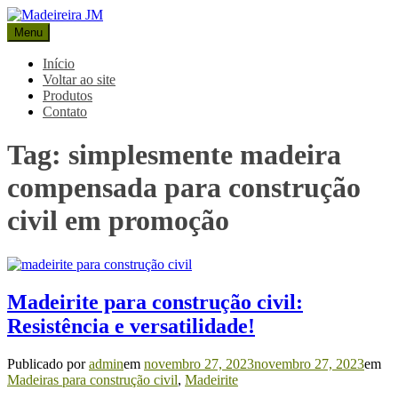
Pular
para
Menu
Madeireira JM
Blog Madeireira JM
o
conteúdo
Início
Voltar ao site
Produtos
Contato
Tag:
simplesmente madeira
compensada para construção
civil em promoção
Madeirite para construção civil:
Resistência e versatilidade!
Publicado por
admin
em
novembro 27, 2023
novembro 27, 2023
em
Madeiras para construção civil
,
Madeirite