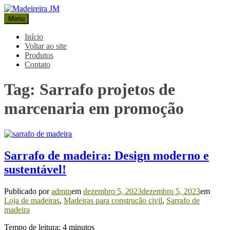
Pular
para
Menu
Madeireira JM
Blog Madeireira JM
o
conteúdo
Início
Voltar ao site
Produtos
Contato
Tag:
Sarrafo projetos de
marcenaria em promoção
Sarrafo de madeira: Design moderno e
sustentável!
Publicado por
admin
em
dezembro 5, 2023
dezembro 5, 2023
em
Loja de madeiras
,
Madeiras para construção civil
,
Sarrafo de
madeira
Tempo de leitura:
4
minutos