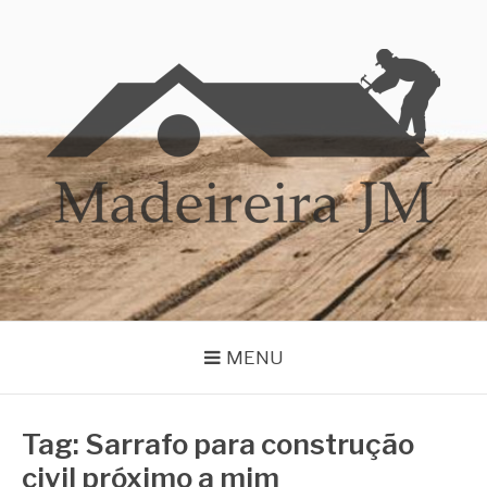
Pular
para
o
conteúdo
MADEIREIRA JM
Blog Madeireira JM
MENU
Tag:
Sarrafo para construção
civil próximo a mim