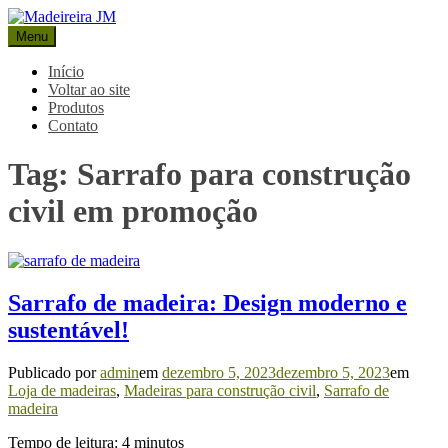
Pular
para
Menu
Madeireira JM
Blog Madeireira JM
o
conteúdo
Início
Voltar ao site
Produtos
Contato
Tag:
Sarrafo para construção
civil em promoção
Sarrafo de madeira: Design moderno e
sustentável!
Publicado por
admin
em
dezembro 5, 2023
dezembro 5, 2023
em
Loja de madeiras
,
Madeiras para construção civil
,
Sarrafo de
madeira
Tempo de leitura:
4
minutos