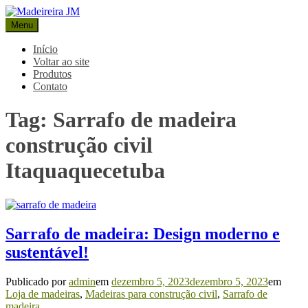
Pular
para
Menu
Madeireira JM
Blog Madeireira JM
o
conteúdo
Início
Voltar ao site
Produtos
Contato
Tag:
Sarrafo de madeira
construção civil
Itaquaquecetuba
Sarrafo de madeira: Design moderno e
sustentável!
Publicado por
admin
em
dezembro 5, 2023
dezembro 5, 2023
em
Loja de madeiras
,
Madeiras para construção civil
,
Sarrafo de
madeira