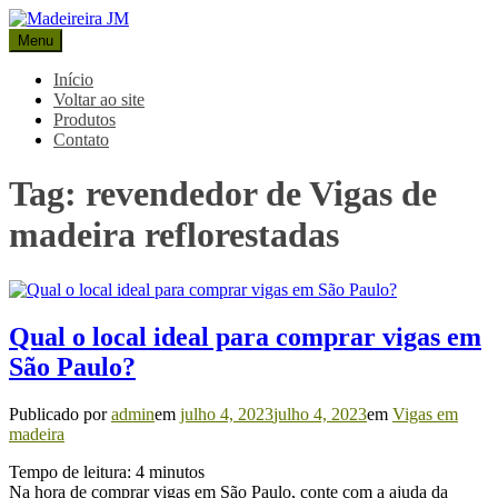
Pular
para
Menu
Madeireira JM
Blog Madeireira JM
o
conteúdo
Início
Voltar ao site
Produtos
Contato
Tag:
revendedor de Vigas de
madeira reflorestadas
Qual o local ideal para comprar vigas em
São Paulo?
Publicado por
admin
em
julho 4, 2023
julho 4, 2023
em
Vigas em
madeira
Tempo de leitura:
4
minutos
Na hora de comprar vigas em São Paulo, conte com a ajuda da