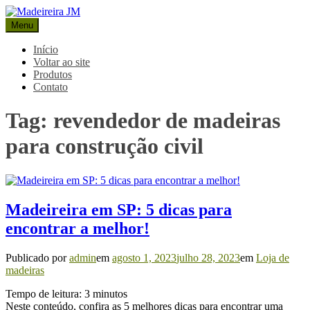
Pular
para
Menu
Madeireira JM
Blog Madeireira JM
o
conteúdo
Início
Voltar ao site
Produtos
Contato
Tag:
revendedor de madeiras
para construção civil
Madeireira em SP: 5 dicas para
encontrar a melhor!
Publicado por
admin
em
agosto 1, 2023
julho 28, 2023
em
Loja de
madeiras
Tempo de leitura:
3
minutos
Neste conteúdo, confira as 5 melhores dicas para encontrar uma