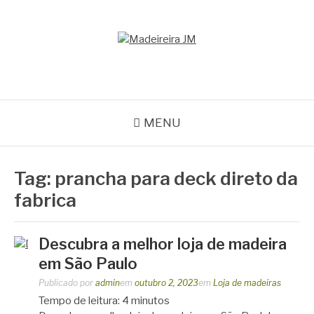
Pular
para
o
MADEIREIRA JM
conteúdo
Blog Madeireira JM
MENU
Tag:
prancha para deck direto da
fabrica
Descubra a melhor loja de madeira
em São Paulo
Publicado por
admin
em
outubro 2, 2023
em
Loja de madeiras
Tempo de leitura:
4
minutos