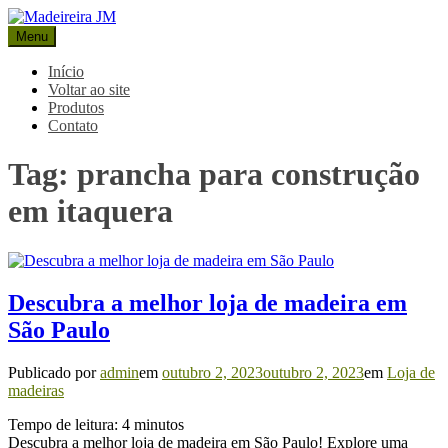
Pular
para
Menu
Madeireira JM
Blog Madeireira JM
o
conteúdo
Início
Voltar ao site
Produtos
Contato
Tag:
prancha para construção
em itaquera
Descubra a melhor loja de madeira em
São Paulo
Publicado por
admin
em
outubro 2, 2023
outubro 2, 2023
em
Loja de
madeiras
Tempo de leitura:
4
minutos
Descubra a melhor loja de madeira em São Paulo! Explore uma