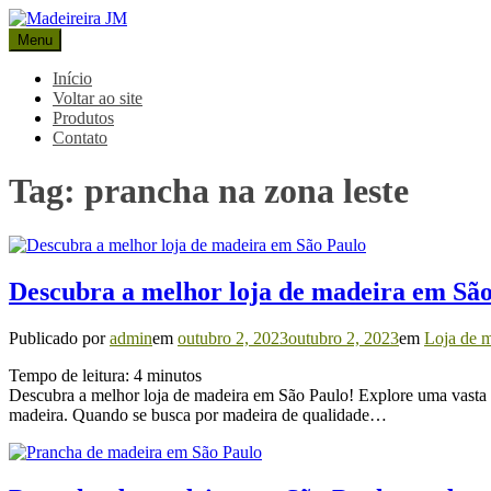
Pular
para
Menu
Madeireira JM
Blog Madeireira JM
o
conteúdo
Início
Voltar ao site
Produtos
Contato
Tag:
prancha na zona leste
Descubra a melhor loja de madeira em Sã
Publicado por
admin
em
outubro 2, 2023
outubro 2, 2023
em
Loja de m
Tempo de leitura:
4
minutos
Descubra a melhor loja de madeira em São Paulo! Explore uma vasta g
madeira. Quando se busca por madeira de qualidade…