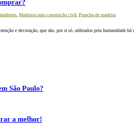
comprar?
 madeiras
,
Madeiras para construção civil
,
Prancha de madeira
strução e decoração, que são, por si só, utilizados pela humanidade há 
 em São Paulo?
trar a melhor!