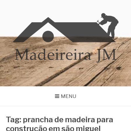
Pular
para
o
conteúdo
MADEIREIRA JM
Blog Madeireira JM
MENU
Tag:
prancha de madeira para
construção em são miguel