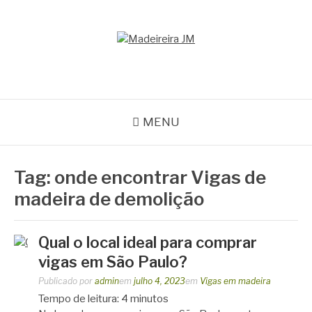
Pular
para
o
MADEIREIRA JM
conteúdo
Blog Madeireira JM
MENU
Tag:
onde encontrar Vigas de
madeira de demolição
Qual o local ideal para comprar
vigas em São Paulo?
Publicado por
admin
em
julho 4, 2023
em
Vigas em madeira
Tempo de leitura:
4
minutos