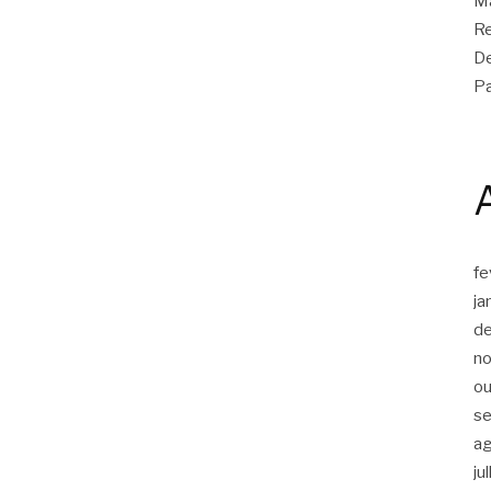
Ma
Re
De
Pa
fe
ja
d
n
ou
s
a
ju