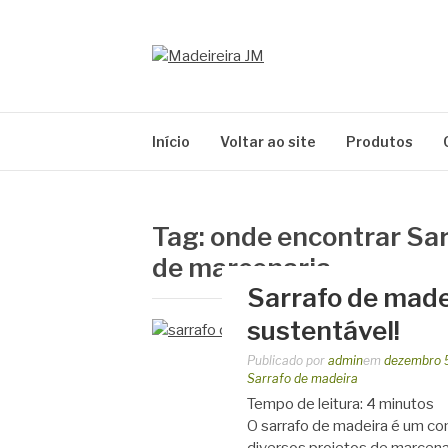
Pular
para
o
MADEIREIRA J
conteúdo
Blog Madeireira JM
Início
Voltar ao site
Produtos
Tag:
onde encontrar Sar
de marcenaria
Sarrafo de made
sustentável!
Publicado por
admin
em
dezembro 
Sarrafo de madeira
Tempo de leitura:
4
minutos
O sarrafo de madeira é um co