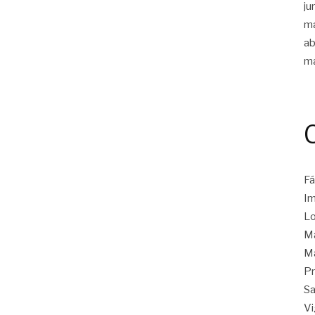
ju
m
ab
m
Fá
Im
Lo
Ma
Ma
Pr
Sa
Vi