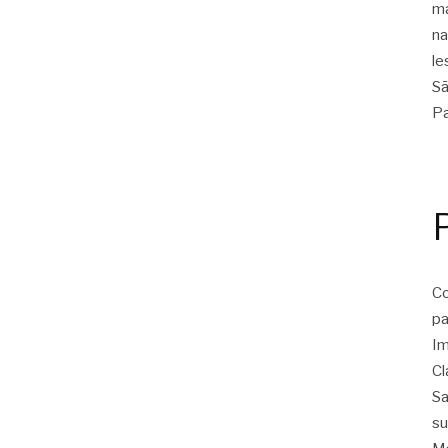
Co
pa
Im
Cl
Sa
su