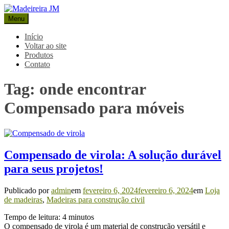
Pular
para
Menu
Madeireira JM
Blog Madeireira JM
o
conteúdo
Início
Voltar ao site
Produtos
Contato
Tag:
onde encontrar
Compensado para móveis
Compensado de virola: A solução durável
para seus projetos!
Publicado por
admin
em
fevereiro 6, 2024
fevereiro 6, 2024
em
Loja
de madeiras
,
Madeiras para construção civil
Tempo de leitura:
4
minutos
O compensado de virola é um material de construção versátil e