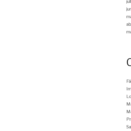
ju
ju
m
ab
m
Fá
Im
Lo
Ma
Ma
Pr
Sa