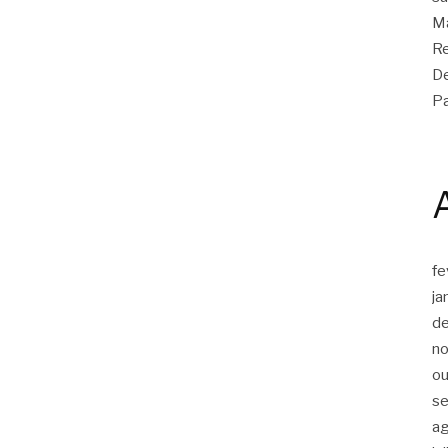
Ma
Re
De
Pa
fe
ja
d
n
ou
s
a