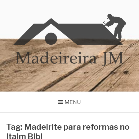
Pular
para
o
conteúdo
MADEIREIRA JM
Blog Madeireira JM
MENU
Tag:
Madeirite para reformas no
Itaim Bibi