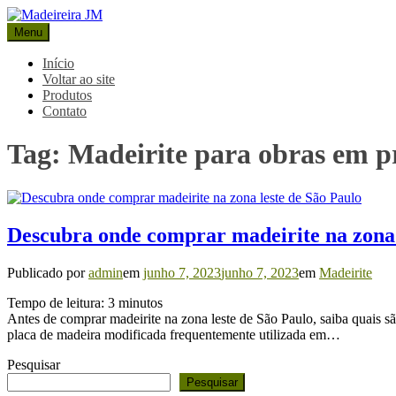
Pular
para
Menu
Madeireira JM
Blog Madeireira JM
o
conteúdo
Início
Voltar ao site
Produtos
Contato
Tag:
Madeirite para obras em 
Descubra onde comprar madeirite na zona 
Publicado por
admin
em
junho 7, 2023
junho 7, 2023
em
Madeirite
Tempo de leitura:
3
minutos
Antes de comprar madeirite na zona leste de São Paulo, saiba quais 
placa de madeira modificada frequentemente utilizada em…
Pesquisar
Pesquisar