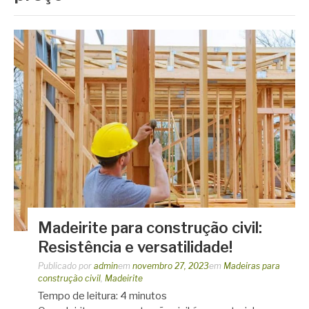
Madeirite para construção civil:
Resistência e versatilidade!
Publicado por
admin
em
novembro 27, 2023
em
Madeiras para
construção civil
,
Madeirite
Tempo de leitura:
4
minutos