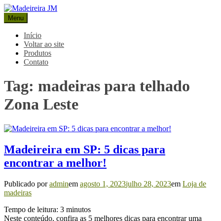
Pular
para
Menu
Madeireira JM
Blog Madeireira JM
o
conteúdo
Início
Voltar ao site
Produtos
Contato
Tag:
madeiras para telhado
Zona Leste
Madeireira em SP: 5 dicas para
encontrar a melhor!
Publicado por
admin
em
agosto 1, 2023
julho 28, 2023
em
Loja de
madeiras
Tempo de leitura:
3
minutos
Neste conteúdo, confira as 5 melhores dicas para encontrar uma