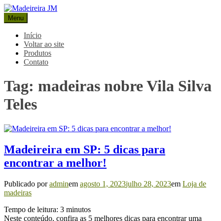
Pular
para
Menu
Madeireira JM
Blog Madeireira JM
o
conteúdo
Início
Voltar ao site
Produtos
Contato
Tag:
madeiras nobre Vila Silva
Teles
Madeireira em SP: 5 dicas para
encontrar a melhor!
Publicado por
admin
em
agosto 1, 2023
julho 28, 2023
em
Loja de
madeiras
Tempo de leitura:
3
minutos
Neste conteúdo, confira as 5 melhores dicas para encontrar uma