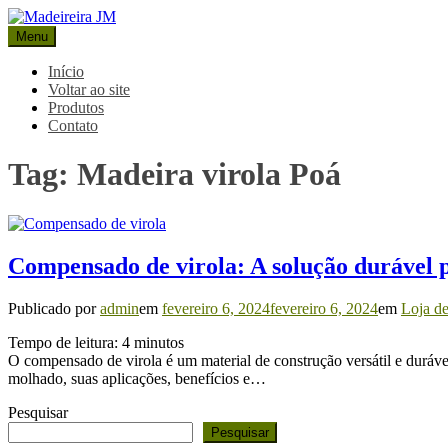
Pular
para
Menu
Madeireira JM
Blog Madeireira JM
o
conteúdo
Início
Voltar ao site
Produtos
Contato
Tag:
Madeira virola Poá
Compensado de virola: A solução durável p
Publicado por
admin
em
fevereiro 6, 2024
fevereiro 6, 2024
em
Loja d
Tempo de leitura:
4
minutos
O compensado de virola é um material de construção versátil e durável
molhado, suas aplicações, benefícios e…
Pesquisar
Pesquisar