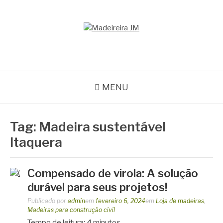
Pular
para
o
MADEIREIRA JM
conteúdo
Blog Madeireira JM
MENU
Tag:
Madeira sustentável
Itaquera
Compensado de virola: A solução
durável para seus projetos!
Publicado por
admin
em
fevereiro 6, 2024
em
Loja de madeiras
,
Madeiras para construção civil
Tempo de leitura:
4
minutos