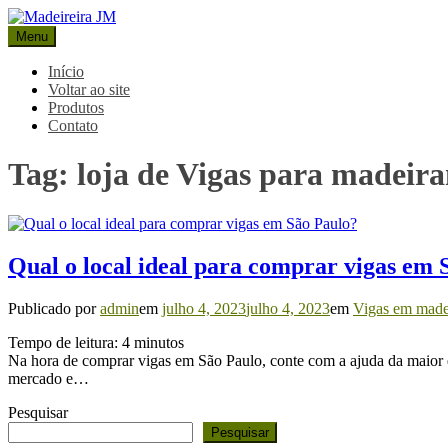
Pular
para
Menu
Madeireira JM
Blog Madeireira JM
o
conteúdo
Início
Voltar ao site
Produtos
Contato
Tag:
loja de Vigas para madeir
Qual o local ideal para comprar vigas em 
Publicado por
admin
em
julho 4, 2023
julho 4, 2023
em
Vigas em made
Tempo de leitura:
4
minutos
Na hora de comprar vigas em São Paulo, conte com a ajuda da maior 
mercado e…
Pesquisar
Pesquisar