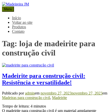
Pular
para
Menu
Madeireira JM
Blog Madeireira JM
o
conteúdo
Início
Voltar ao site
Produtos
Contato
Tag:
loja de madeirite para
construção civil
Madeirite para construção civil:
Resistência e versatilidade!
Publicado por
admin
em
novembro 27, 2023
novembro 27, 2023
em
Madeiras para construção civil
,
Madeirite
Tempo de leitura:
4
minutos
O madeirite para construção civil é um material amplamente