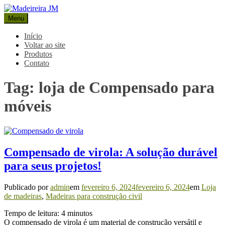
Pular
para
Menu
Madeireira JM
Blog Madeireira JM
o
conteúdo
Início
Voltar ao site
Produtos
Contato
Tag:
loja de Compensado para
móveis
Compensado de virola: A solução durável
para seus projetos!
Publicado por
admin
em
fevereiro 6, 2024
fevereiro 6, 2024
em
Loja
de madeiras
,
Madeiras para construção civil
Tempo de leitura:
4
minutos
O compensado de virola é um material de construção versátil e