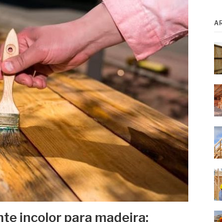
A
te incolor para madeira: