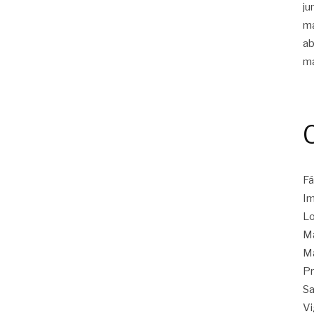
ju
m
ab
m
Fá
Im
Lo
Ma
Ma
Pr
Sa
Vi