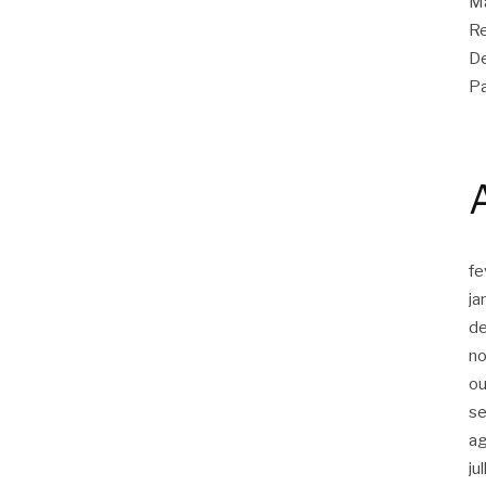
Ma
Re
De
Pa
fe
ja
d
n
ou
s
a
ju