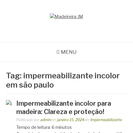
Pular
para
o
MADEIREIRA JM
conteúdo
Blog Madeireira JM
MENU
Tag:
impermeabilizante incolor
em são paulo
Impermeabilizante incolor para
madeira: Clareza e proteção!
Publicado por
admin
em
janeiro 15, 2024
em
Impermeabilizante
Tempo de leitura:
6
minutos