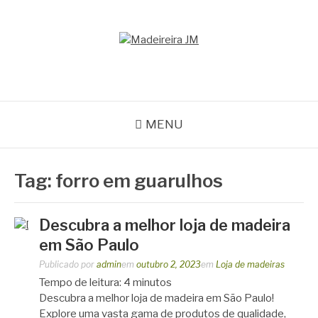
Pular
para
o
MADEIREIRA JM
conteúdo
Blog Madeireira JM
MENU
Tag:
forro em guarulhos
Descubra a melhor loja de madeira
em São Paulo
Publicado por
admin
em
outubro 2, 2023
em
Loja de madeiras
Tempo de leitura:
4
minutos
Descubra a melhor loja de madeira em São Paulo!
Explore uma vasta gama de produtos de qualidade,