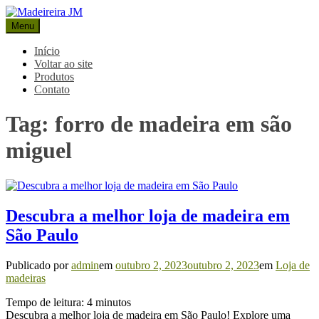
Pular
para
Menu
Madeireira JM
Blog Madeireira JM
o
conteúdo
Início
Voltar ao site
Produtos
Contato
Tag:
forro de madeira em são
miguel
Descubra a melhor loja de madeira em
São Paulo
Publicado por
admin
em
outubro 2, 2023
outubro 2, 2023
em
Loja de
madeiras
Tempo de leitura:
4
minutos
Descubra a melhor loja de madeira em São Paulo! Explore uma