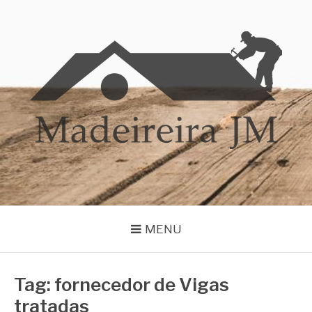
Pular
para
o
conteúdo
MADEIREIRA JM
Blog Madeireira JM
MENU
Tag:
fornecedor de Vigas
tratadas