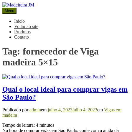
Pular
para
Menu
Madeireira JM
Blog Madeireira JM
o
conteúdo
Início
Voltar ao site
Produtos
Contato
Tag:
fornecedor de Viga
madeira 5×15
Qual o local ideal para comprar vigas em
São Paulo?
Publicado por
admin
em
julho 4, 2023
julho 4, 2023
em
Vigas em
madeira
Tempo de leitura:
4
minutos
Na hora de comprar vigas em São Paulo, conte com a ajuda da