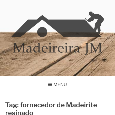
Pular
para
o
conteúdo
MADEIREIRA JM
Blog Madeireira JM
MENU
Tag:
fornecedor de Madeirite
resinado