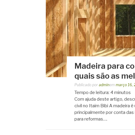
Madeira para con
quais são as me
Publicado por
admin
em
março 16,
Tempo de leitura:
4
minutos
Com ajuda deste artigo, desc
civil no Itaim Bibi A madeira é
principalmente por conta das
para reformas….