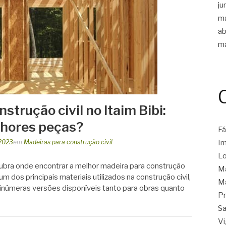
ju
m
ab
m
strução civil no Itaim Bibi:
lhores peças?
Fá
 2023
em
Madeiras para construção civil
Im
Lo
ubra onde encontrar a melhor madeira para construção
Ma
 um dos principais materiais utilizados na construção civil,
Ma
 inúmeras versões disponíveis tanto para obras quanto
Pr
Sa
Vi