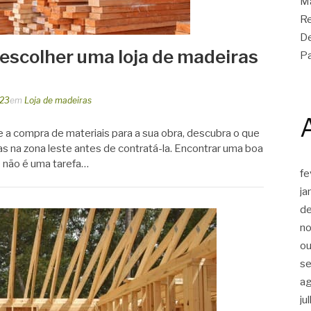
Ma
Re
De
 escolher uma loja de madeiras
Pa
023
em
Loja de madeiras
 a compra de materiais para a sua obra, descubra o que
as na zona leste antes de contratá-la. Encontrar uma boa
e não é uma tarefa…
fe
ja
d
n
ou
s
a
ju