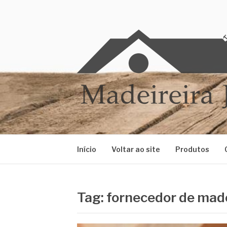
Pular
para
o
conteúdo
MADEIREIRA J
Blog Madeireira JM
Início
Voltar ao site
Produtos
Tag:
fornecedor de mad