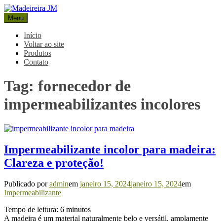
Pular
para
Menu
Madeireira JM
Blog Madeireira JM
o
conteúdo
Início
Voltar ao site
Produtos
Contato
Tag:
fornecedor de
impermeabilizantes incolores
Impermeabilizante incolor para madeira:
Clareza e proteção!
Publicado por
admin
em
janeiro 15, 2024
janeiro 15, 2024
em
Impermeabilizante
Tempo de leitura:
6
minutos
A madeira é um material naturalmente belo e versátil, amplamente