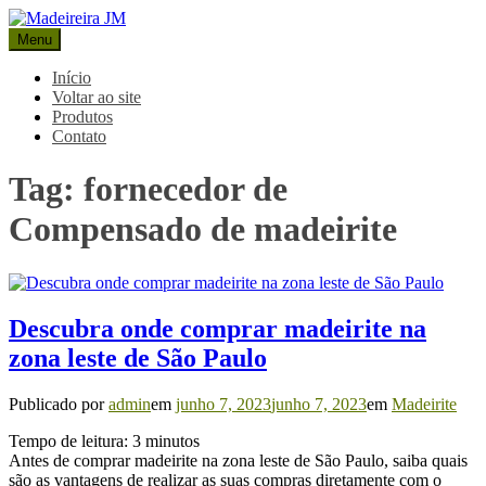
Pular
para
Menu
Madeireira JM
Blog Madeireira JM
o
conteúdo
Início
Voltar ao site
Produtos
Contato
Tag:
fornecedor de
Compensado de madeirite
Descubra onde comprar madeirite na
zona leste de São Paulo
Publicado por
admin
em
junho 7, 2023
junho 7, 2023
em
Madeirite
Tempo de leitura:
3
minutos
Antes de comprar madeirite na zona leste de São Paulo, saiba quais
são as vantagens de realizar as suas compras diretamente com o