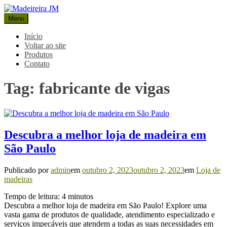
Pular
para
Menu
Madeireira JM
Blog Madeireira JM
o
conteúdo
Início
Voltar ao site
Produtos
Contato
Tag:
fabricante de vigas
Descubra a melhor loja de madeira em
São Paulo
Publicado por
admin
em
outubro 2, 2023
outubro 2, 2023
em
Loja de
madeiras
Tempo de leitura:
4
minutos
Descubra a melhor loja de madeira em São Paulo! Explore uma
vasta gama de produtos de qualidade, atendimento especializado e
serviços impecáveis que atendem a todas as suas necessidades em