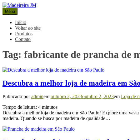
Pular
para
Menu
Madeireira JM
Blog Madeireira JM
o
conteúdo
Início
Voltar ao site
Produtos
Contato
Tag:
fabricante de prancha de 
Descubra a melhor loja de madeira em Sã
Publicado por
admin
em
outubro 2, 2023
outubro 2, 2023
em
Loja de m
Tempo de leitura:
4
minutos
Descubra a melhor loja de madeira em São Paulo! Explore uma vasta g
madeira. Quando se busca por madeira de qualidade…