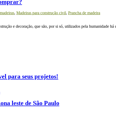
comprar?
 madeiras
,
Madeiras para construção civil
,
Prancha de madeira
strução e decoração, que são, por si só, utilizados pela humanidade há 
el para seus projetos!
ona leste de São Paulo